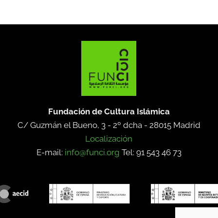
Fundación de Cultura Islámica
C/ Guzmán el Bueno, 3 - 2º dcha -
28015 Madrid
Localización
E-mail:
info@funci.org
Tel: 91 543 46 73