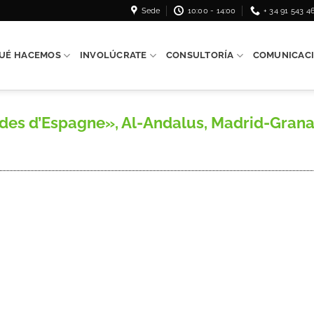
Sede
10:00 - 14:00
+ 34 91 543 4
UÉ HACEMOS
INVOLÚCRATE
CONSULTORÍA
COMUNICAC
des d’Espagne», Al-Andalus, Madrid-Granada,