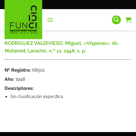
Saltar
al
contenido
RODRÍGUEZ VALDIVIESO, Miguel, «Vísperas», Al-
Motamid, Larache, n.º 11, 1948, s. p.
Nº Registro:
68501
Año:
1948
Descriptores:
Sin clasificación específica