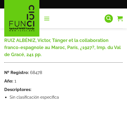
Saltar
al
contenido
RUIZ ALBÉNIZ, Víctor, Tánger et la collaboration
franco-espagnole au Maroc, París, ¿1927?, Imp. du Val
de Gracé, 241 pp.
Nº Registro:
68478
Año:
1
Descriptores:
Sin clasificación específica