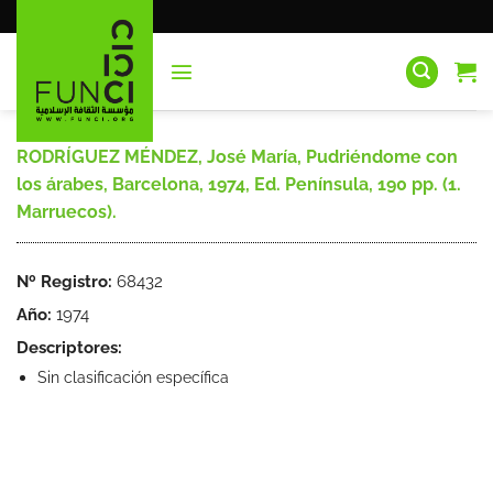
Saltar
al
contenido
RODRÍGUEZ MÉNDEZ, José María, Pudriéndome con
los árabes, Barcelona, 1974, Ed. Península, 190 pp. (1.
Marruecos).
Nº Registro:
68432
Año:
1974
Descriptores:
Sin clasificación específica