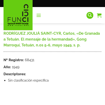
Saltar
al
contenido
RODRÍGUEZ JOULIÁ SAINT-CYR, Carlos, «De Granada
a Tetuán. El mensaje de la hermandad», Gong
Marroquí, Tetuán, n.os 5-6, mayo 1949, s. p.
Nº Registro:
68431
Año:
1949
Descriptores:
Sin clasificación específica