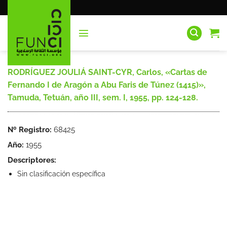
Saltar
al
contenido
RODRÍGUEZ JOULIÁ SAINT-CYR, Carlos, «Cartas de
Fernando I de Aragón a Abu Faris de Túnez (1415)»,
Tamuda, Tetuán, año III, sem. I, 1955, pp. 124-128.
Nº Registro:
68425
Año:
1955
Descriptores:
Sin clasificación específica