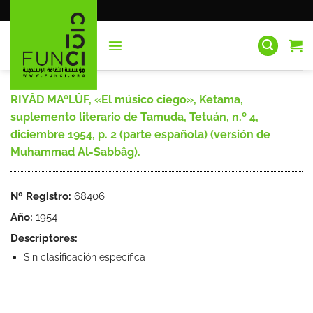
Saltar
al
contenido
RIYÂD MAºLÛF, «El músico ciego», Ketama,
suplemento literario de Tamuda, Tetuán, n.º 4,
diciembre 1954, p. 2 (parte española) (versión de
Muhammad Al-Sabbâg).
Nº Registro:
68406
Año:
1954
Descriptores:
Sin clasificación específica