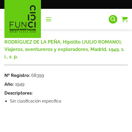
Saltar
al
contenido
RODRÍGUEZ DE LA PEÑA, Hipólito (JULIO ROMANO),
Viajeros, aventureros y exploradores, Madrid, 1949, s.
i., s. p.
Nº Registro:
68399
Año:
1949
Descriptores:
Sin clasificación específica