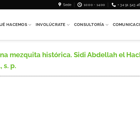
Sede
10:00 - 14:00
+ 34 91 543 4
UÉ HACEMOS
INVOLÚCRATE
CONSULTORÍA
COMUNICAC
a mezquita histórica. Sidi Abdellah el Hac
 s. p.