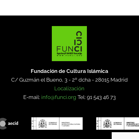
Fundación de Cultura Islámica
C/ Guzmán el Bueno, 3 - 2º dcha -
28015 Madrid
Localización
E-mail:
info@funci.org
Tel: 91 543 46 73