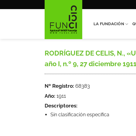
Saltar
al
contenido
LA FUNDACIÓN
Q
RODRÍGUEZ DE CELIS, N., «Un
año I, n.º 9, 27 diciembre 1911,
Nº Registro:
68383
Año:
1911
Descriptores:
Sin clasificación específica