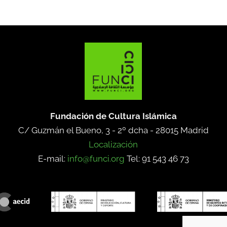
Fundación de Cultura Islámica
C/ Guzmán el Bueno, 3 - 2º dcha -
28015 Madrid
Localización
E-mail:
info@funci.org
Tel: 91 543 46 73