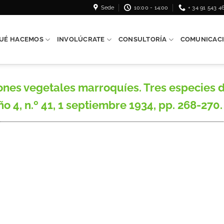
Sede
10:00 - 14:00
+ 34 91 543 4
UÉ HACEMOS
INVOLÚCRATE
CONSULTORÍA
COMUNICAC
ones vegetales marroquíes. Tres especies de
ño 4, n.º 41, 1 septiembre 1934, pp. 268-270.