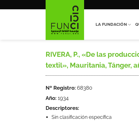
Saltar
al
contenido
LA FUNDACIÓN
Q
RIVERA, P., «De las producci
textil», Mauritania, Tánger, a
Nº Registro:
68380
Año:
1934
Descriptores:
Sin clasificación específica