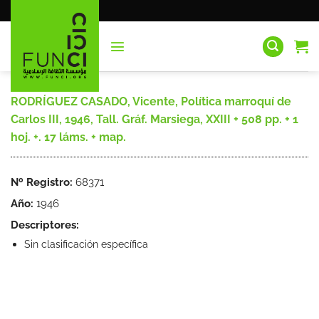
Saltar
al
contenido
RODRÍGUEZ CASADO, Vicente, Política marroquí de
Carlos III, 1946, Tall. Gráf. Marsiega, XXIII + 508 pp. + 1
hoj. +. 17 láms. + map.
Nº Registro:
68371
Año:
1946
Descriptores:
Sin clasificación específica