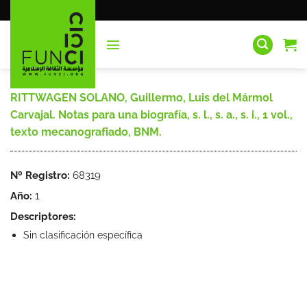
Saltar
al
contenido
RITTWAGEN SOLANO, Guillermo, Luis del Mármol
Carvajal. Notas para una biografía, s. l., s. a., s. i., 1 vol.,
texto mecanografiado, BNM.
Nº Registro:
68319
Año:
1
Descriptores:
Sin clasificación específica