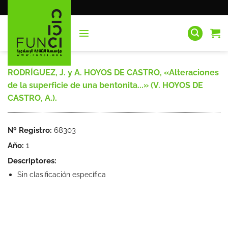
Saltar
al
contenido
RODRÍGUEZ, J. y A. HOYOS DE CASTRO, «Alteraciones
de la superficie de una bentonita...» (V. HOYOS DE
CASTRO, A.).
Nº Registro:
68303
Año:
1
Descriptores:
Sin clasificación específica