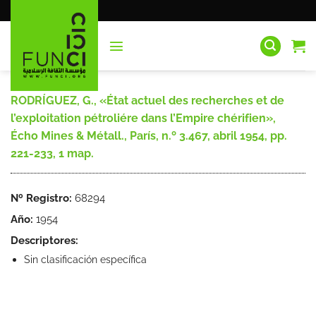
Saltar
al
contenido
RODRÍGUEZ, G., «État actuel des recherches et de
l’exploitation pétroliére dans l’Empire chérifien»,
Écho Mines & Métall., París, n.º 3.467, abril 1954, pp.
221-233, 1 map.
Nº Registro:
68294
Año:
1954
Descriptores:
Sin clasificación específica