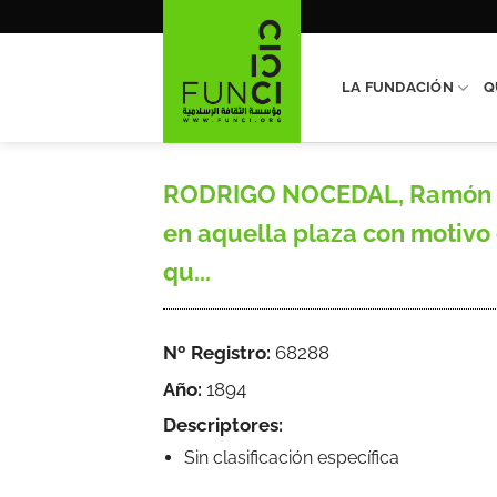
Saltar
al
contenido
LA FUNDACIÓN
Q
RODRIGO NOCEDAL, Ramón G.,
en aquella plaza con motivo d
qu...
Nº Registro:
68288
Año:
1894
Descriptores:
Sin clasificación específica