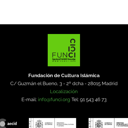
Fundación de Cultura Islámica
C/ Guzmán el Bueno, 3 - 2º dcha -
28015 Madrid
Localización
E-mail:
info@funci.org
Tel: 91 543 46 73