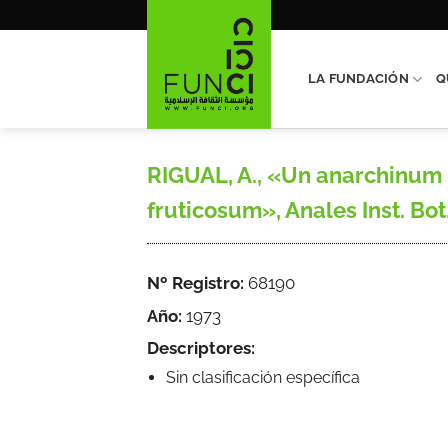
Saltar
al
contenido
LA FUNDACIÓN
Q
RIGUAL, A., «Un anarchinum n
fruticosum», Anales Inst. Bot.
Nº Registro:
68190
Año:
1973
Descriptores:
Sin clasificación específica