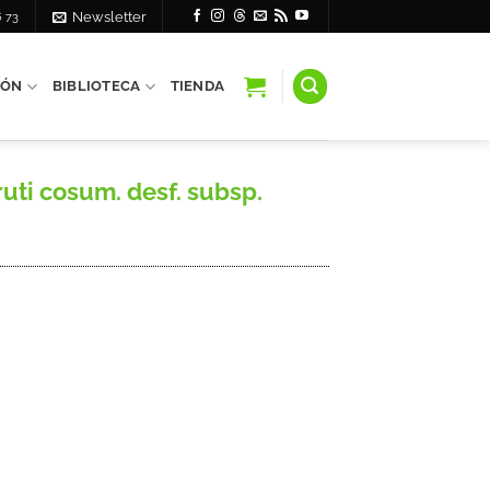
6 73
Newsletter
IÓN
BIBLIOTECA
TIENDA
uti cosum. desf. subsp.