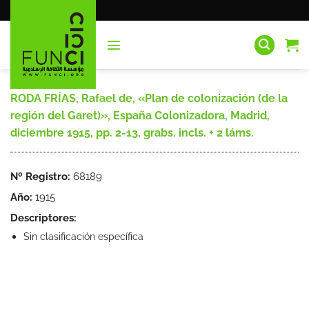
Saltar
al
contenido
RODA FRÍAS, Rafael de, «Plan de colonización (de la
región del Garet)», España Colonizadora, Madrid,
diciembre 1915, pp. 2-13, grabs. incls. + 2 láms.
Nº Registro:
68189
Año:
1915
Descriptores:
Sin clasificación específica