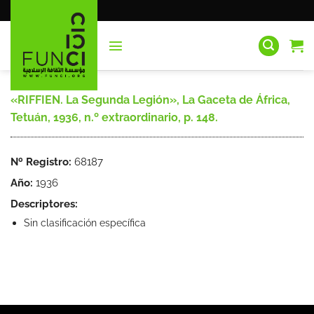
Saltar
al
contenido
«RIFFIEN. La Segunda Legión», La Gaceta de África,
Tetuán, 1936, n.º extraordinario, p. 148.
Nº Registro:
68187
Año:
1936
Descriptores:
Sin clasificación específica