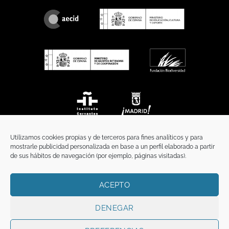
Utilizamos cookies propias y de terceros para fines analíticos y para
mostrarle publicidad personalizada en base a un perfil elaborado a partir
de sus hábitos de navegación (por ejemplo, páginas visitadas).
ACEPTO
INICIO
COMUNICACIÓN
CONTACTO
AVISO LEGAL
POLÍTICA DE PRIVACIDAD
POLÍTICA DE COOKIES
TÉRMINOS Y CONDICIONES
DENEGAR
Copyright 2026 ©
Funci
FUNCI es titular de los derechos de propiedad
intelectual e industrial de este sitio web, y es también titular o tiene la