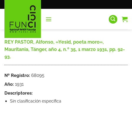
Saltar
al
contenido
REY PASTOR, Alfonso, «Yesid, poeta moro»,
Mauritania, Tánger, año 4, n.º 35, 1 marzo 1931, pp. 92-
93.
Nº Registro:
68095
Año:
1931
Descriptores:
Sin clasificación específica