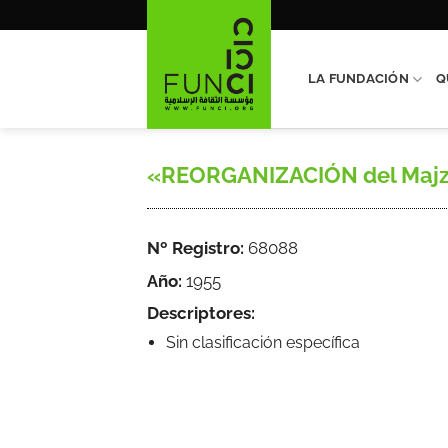
Saltar
al
contenido
LA FUNDACIÓN
Q
«REORGANIZACIÓN del Majzen J
Nº Registro:
68088
Año:
1955
Descriptores:
Sin clasificación específica