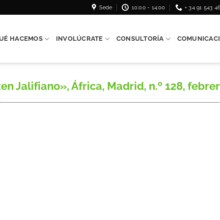
Sede
10:00 - 14:00
+ 34 91 543 4
UÉ HACEMOS
INVOLÚCRATE
CONSULTORÍA
COMUNICAC
alifiano», África, Madrid, n.º 128, febrero