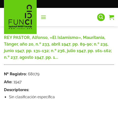
Saltar
al
contenido
REY PASTOR, Alfonso, «El Islamismo», Mauritania,
Tánger, año 20, n.º 233, abril 1947, pp. 89-90; n.º 235,
junio 1947, pp. 131-132; n.º 236, julio 1947, pp. 161-162;
n.º 237, agosto 1947, pp. 1...
Nº Registro:
68079
Año:
1947
Descriptores:
Sin clasificación específica