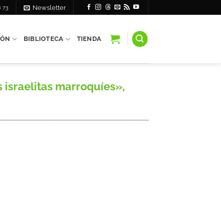
6 73
Newsletter
IÓN
BIBLIOTECA
TIENDA
israelitas marroquíes»,