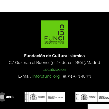
Fundación de Cultura Islámica
C/ Guzmán el Bueno, 3 - 2º dcha -
28015 Madrid
Localización
E-mail:
info@funci.org
Tel: 91 543 46 73