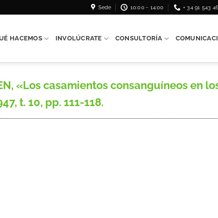
Sede
10:00 - 14:00
+ 34 91 543 4
UÉ HACEMOS
INVOLÚCRATE
CONSULTORÍA
COMUNICAC
, «Los casamientos consanguíneos en los 
7, t. 10, pp. 111-118.