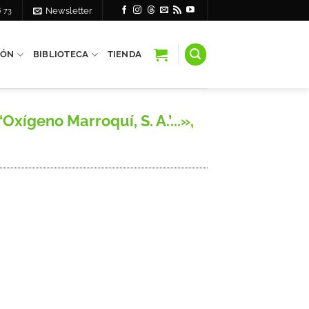
6 73
Newsletter
IÓN
BIBLIOTECA
TIENDA
xígeno Marroquí, S. A.’...»,