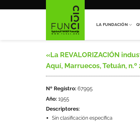
Saltar
al
contenido
LA FUNDACIÓN
Q
«La REVALORIZACIÓN industria
Aquí, Marruecos, Tetuán, n.º 20
Nº Registro:
67995
Año:
1955
Descriptores:
Sin clasificación específica