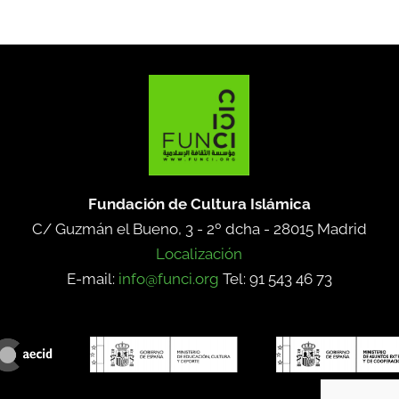
Fundación de Cultura Islámica
C/ Guzmán el Bueno, 3 - 2º dcha -
28015 Madrid
Localización
E-mail:
info@funci.org
Tel: 91 543 46 73