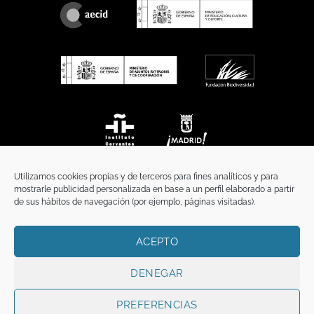
Utilizamos cookies propias y de terceros para fines analíticos y para
mostrarle publicidad personalizada en base a un perfil elaborado a partir
de sus hábitos de navegación (por ejemplo, páginas visitadas).
ACEPTO
INICIO
COMUNICACIÓN
CONTACTO
AVISO LEGAL
POLÍTICA DE PRIVACIDAD
POLÍTICA DE COOKIES
TÉRMINOS Y CONDICIONES
DENEGAR
Copyright 2026 ©
Funci
FUNCI es titular de los derechos de propiedad
intelectual e industrial de este sitio web, y es también titular o tiene la
PREFERENCIAS