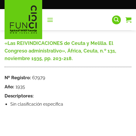
Saltar
al
contenido
«Las REIVINDICACIONES de Ceuta y Melilla. El
Congreso administrativo», África, Ceuta, n.º 131,
noviembre 1935, pp. 203-218.
Nº Registro:
67979
Año:
1935
Descriptores:
Sin clasificación específica