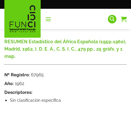
Saltar
al
contenido
RESUMEN Estadístico del África Española (1959-1960),
Madrid, 1962, I. D. E. A., C. S. I. C., 479 pp., 25 gráfs. y 1
map.
Nº Registro:
67965
Año:
1962
Descriptores:
Sin clasificación específica