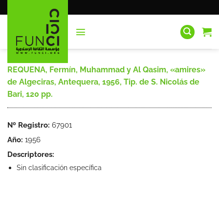
Saltar
al
contenido
REQUENA, Fermín, Muhammad y Al Qasim, «amires»
de Algeciras, Antequera, 1956, Tip. de S. Nicolás de
Bari, 120 pp.
Nº Registro:
67901
Año:
1956
Descriptores:
Sin clasificación específica