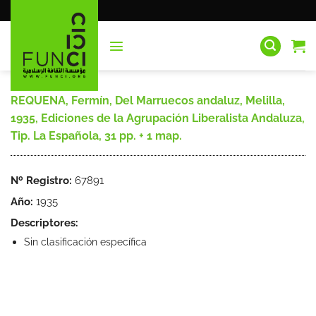
Saltar
al
contenido
REQUENA, Fermín, Del Marruecos andaluz, Melilla,
1935, Ediciones de la Agrupación Liberalista Andaluza,
Tip. La Española, 31 pp. + 1 map.
Nº Registro:
67891
Año:
1935
Descriptores:
Sin clasificación específica