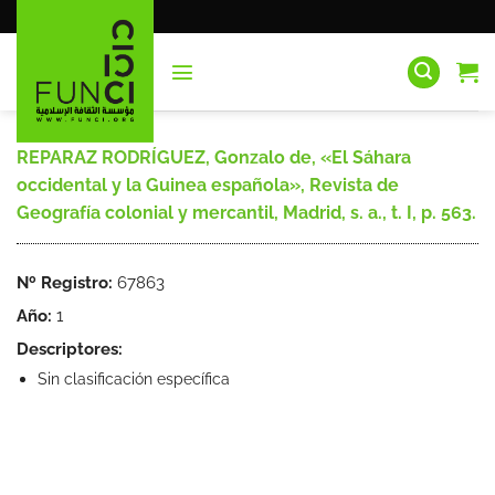
Saltar
al
contenido
REPARAZ RODRÍGUEZ, Gonzalo de, «El Sáhara
occidental y la Guinea española», Revista de
Geografía colonial y mercantil, Madrid, s. a., t. I, p. 563.
Nº Registro:
67863
Año:
1
Descriptores:
Sin clasificación específica