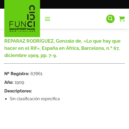
Saltar
al
contenido
REPARAZ RODRÍGUEZ, Gonzalo de, «Lo que hay que
hacer en el Rif», España en África, Barcelona, n.º 67,
diciembre 1909, pp. 7-9.
Nº Registro:
67861
Año:
1909
Descriptores:
Sin clasificación específica