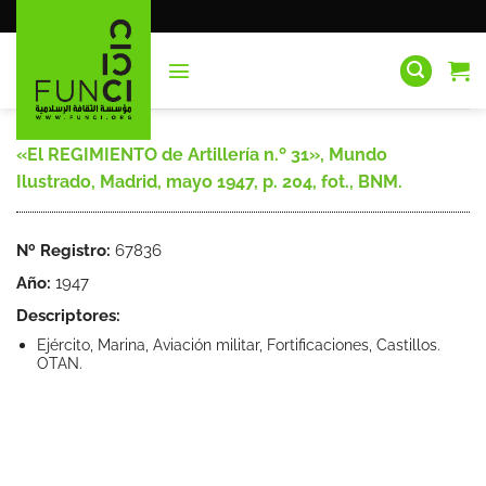
Saltar
al
contenido
«El REGIMIENTO de Artillería n.º 31», Mundo
Ilustrado, Madrid, mayo 1947, p. 204, fot., BNM.
Nº Registro:
67836
Año:
1947
Descriptores:
Ejército, Marina, Aviación militar, Fortificaciones, Castillos.
OTAN.