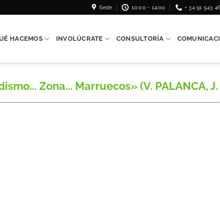
Sede
10:00 - 14:00
+ 34 91 543 4
UÉ HACEMOS
INVOLÚCRATE
CONSULTORÍA
COMUNICAC
smo... Zona... Marruecos» (V. PALANCA, J. 