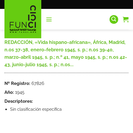
Saltar
al
contenido
REDACCIÓN, «Vida hispano-africana», África, Madrid,
n.os 37-38, enero-febrero 1945, s. p.; n.os 39-40,
marzo-abril 1945, s. p.; n.º 41, mayo 1945, s. p.; n.os 42-
43, junio-julio 1945, s. p.; n.os...
Nº Registro:
67826
Año:
1945
Descriptores:
Sin clasificación específica