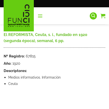
Saltar
al
contenido
El REFORMISTA, Ceuta, s. i., fundado en 1920
(segunda época), semanal, 6 pp.
Nº Registro:
67815
Año:
1920
Descriptores:
Medios informativos. Información
Ceuta