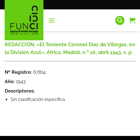
Saltar
al
contenido
REDACCIÓN, «El Teniente Coronel Díaz de Villegas, en
la División Azul», África, Madrid, n.º 16, abril 1943, s. p.
Nº Registro:
67814
Año:
1943
Descriptores:
Sin clasificación específica