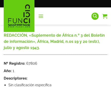
Saltar
al
contenido
REDACCIÓN, «Suplemento de África n.º 3 del Boletín
de información», África, Madrid, n.os 19 y 20 (estr.),
julio y agosto 1943.
Nº Registro:
67806
Año:
1
Descriptores:
Sin clasificación específica