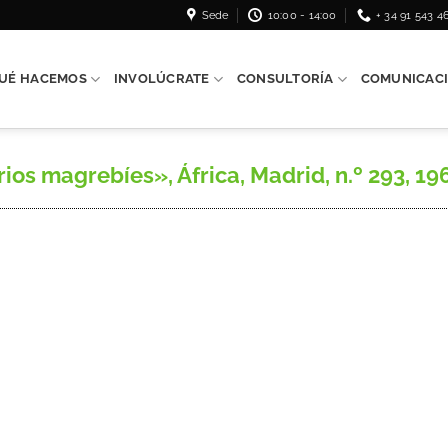
Sede
10:00 - 14:00
+ 34 91 543 4
UÉ HACEMOS
INVOLÚCRATE
CONSULTORÍA
COMUNICAC
s magrebíes», África, Madrid, n.º 293, 1966