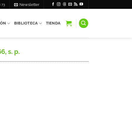
6 73
Newsletter
IÓN
BIBLIOTECA
TIENDA
, s. p.