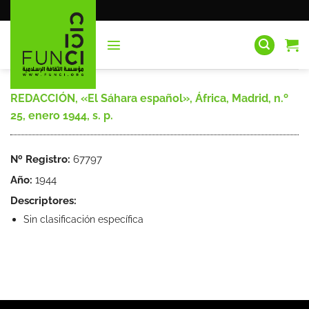
Saltar
al
contenido
REDACCIÓN, «El Sáhara español», África, Madrid, n.º
25, enero 1944, s. p.
Nº Registro:
67797
Año:
1944
Descriptores:
Sin clasificación específica