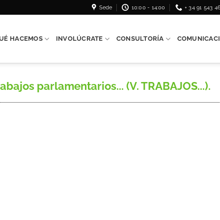
Sede
10:00 - 14:00
+ 34 91 543 4
UÉ HACEMOS
INVOLÚCRATE
CONSULTORÍA
COMUNICAC
bajos parlamentarios... (V. TRABAJOS...).