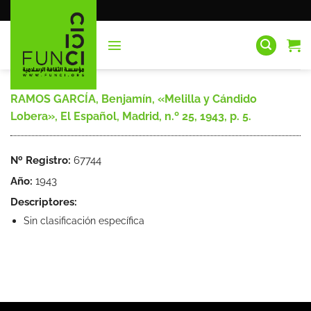
Saltar
al
contenido
RAMOS GARCÍA, Benjamín, «Melilla y Cándido
Lobera», El Español, Madrid, n.º 25, 1943, p. 5.
Nº Registro:
67744
Año:
1943
Descriptores:
Sin clasificación específica