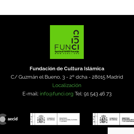
Fundación de Cultura Islámica
C/ Guzmán el Bueno, 3 - 2º dcha -
28015 Madrid
Localización
E-mail:
info@funci.org
Tel: 91 543 46 73