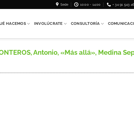
Sede
10:00 - 14:00
+ 34 91 543 4
UÉ HACEMOS
INVOLÚCRATE
CONSULTORÍA
COMUNICAC
EROS, Antonio, «Más allá», Medina Septa,