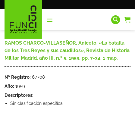
Saltar
al
contenido
RAMOS CHARCO-VILLASEÑOR, Aniceto, «La batalla
de los Tres Reyes y sus caudillos», Revista de Historia
Militar, Madrid, año III, n.º 5, 1959, pp. 7-34, 1 map.
Nº Registro:
67708
Año:
1959
Descriptores:
Sin clasificación específica