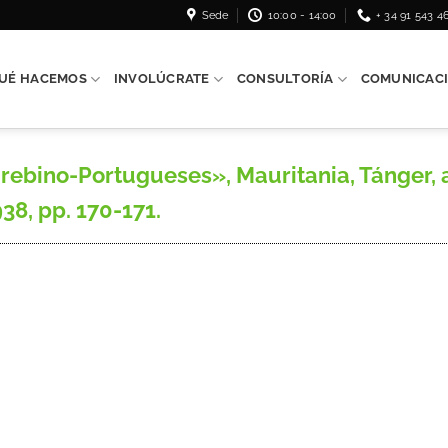
Sede
10:00 - 14:00
+ 34 91 543 4
UÉ HACEMOS
INVOLÚCRATE
CONSULTORÍA
COMUNICAC
ino-Portugueses», Mauritania, Tánger, año
938, pp. 170-171.