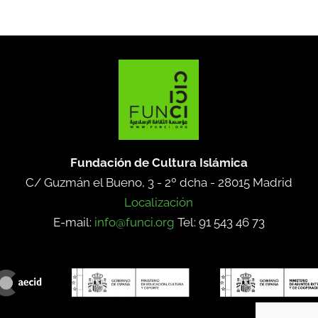
Fundación de Cultura Islámica
C/ Guzmán el Bueno, 3 - 2º dcha -
28015 Madrid
Localización
E-mail:
info@funci.org
Tel: 91 543 46 73