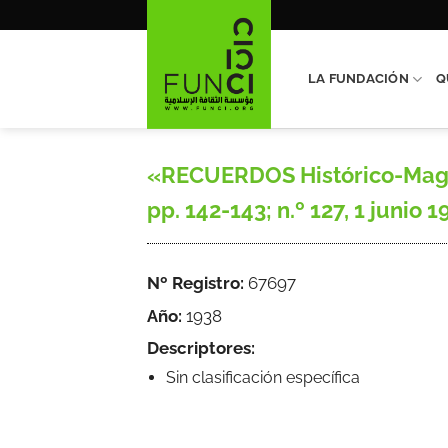
Saltar
al
contenido
LA FUNDACIÓN
Q
«RECUERDOS Histórico-Magreb
pp. 142-143; n.º 127, 1 junio 1
Nº Registro:
67697
Año:
1938
Descriptores:
Sin clasificación específica