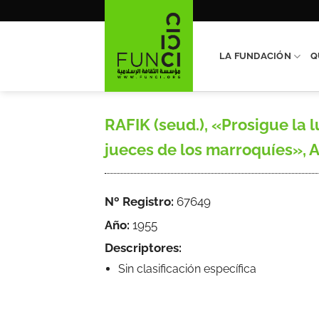
Saltar
al
contenido
LA FUNDACIÓN
Q
RAFIK (seud.), «Prosigue la 
jueces de los marroquíes», Aq
Nº Registro:
67649
Año:
1955
Descriptores:
Sin clasificación específica