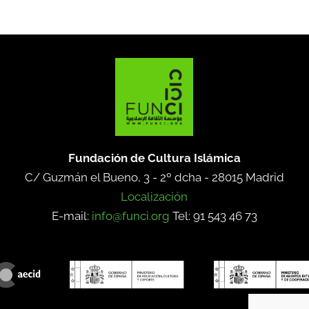
Fundación de Cultura Islámica
C/ Guzmán el Bueno, 3 - 2º dcha -
28015 Madrid
Localización
E-mail:
info@funci.org
Tel: 91 543 46 73