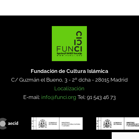
Fundación de Cultura Islámica
C/ Guzmán el Bueno, 3 - 2º dcha -
28015 Madrid
Localización
E-mail:
info@funci.org
Tel: 91 543 46 73