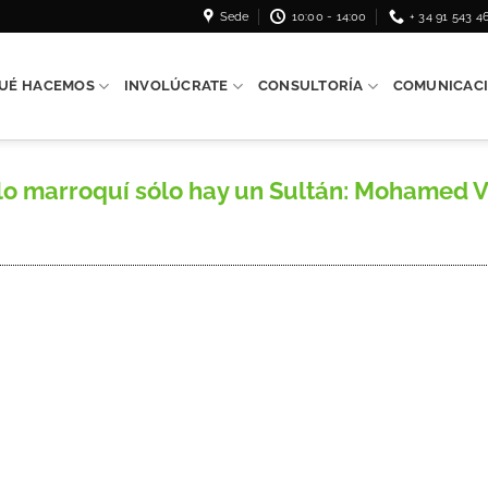
Sede
10:00 - 14:00
+ 34 91 543 4
UÉ HACEMOS
INVOLÚCRATE
CONSULTORÍA
COMUNICAC
lo marroquí sólo hay un Sultán: Mohamed V.