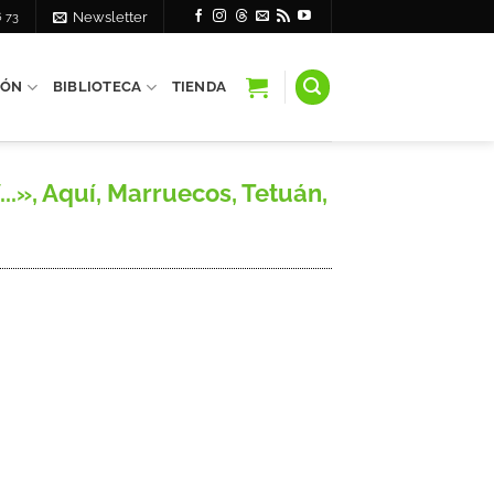
6 73
Newsletter
IÓN
BIBLIOTECA
TIENDA
..», Aquí, Marruecos, Tetuán,