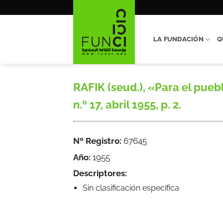
Saltar
al
contenido
LA FUNDACIÓN
Q
RAFIK (seud.), «Para el pueb
n.º 17, abril 1955, p. 2.
Nº Registro:
67645
Año:
1955
Descriptores:
Sin clasificación específica