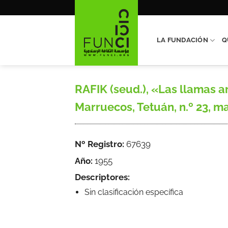
Saltar
al
contenido
LA FUNDACIÓN
Q
RAFIK (seud.), «Las llamas 
Marruecos, Tetuán, n.º 23, ma
Nº Registro:
67639
Año:
1955
Descriptores:
Sin clasificación específica