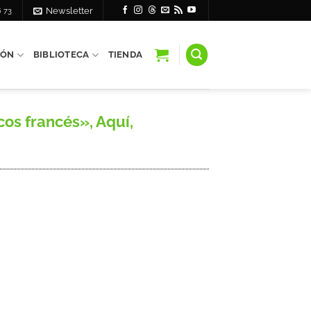
6 73
Newsletter
IÓN
BIBLIOTECA
TIENDA
os francés», Aquí,