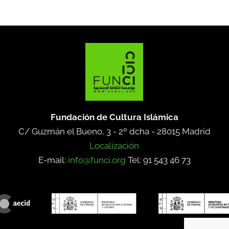
Fundación de Cultura Islámica
C/ Guzmán el Bueno, 3 - 2º dcha -
28015 Madrid
Localización
E-mail:
info@funci.org
Tel: 91 543 46 73