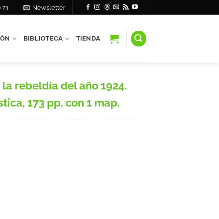
6 73
Newsletter
IÓN
BIBLIOTECA
TIENDA
a rebeldía del año 1924.
stica, 173 pp. con 1 map.