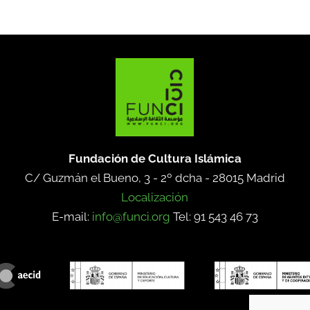
Fundación de Cultura Islámica
C/ Guzmán el Bueno, 3 - 2º dcha -
28015 Madrid
Localización
E-mail:
info@funci.org
Tel: 91 543 46 73