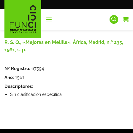
Saltar
al
contenido
R. S. Q., «Mejoras en Melilla», África, Madrid, n.º 235,
1961, s. p.
Nº Registro:
67594
Año:
1961
Descriptores:
Sin clasificación específica