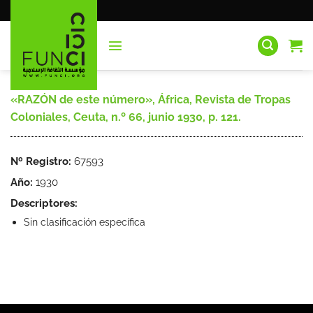
Saltar
al
contenido
«RAZÓN de este número», África, Revista de Tropas
Coloniales, Ceuta, n.º 66, junio 1930, p. 121.
Nº Registro:
67593
Año:
1930
Descriptores:
Sin clasificación específica